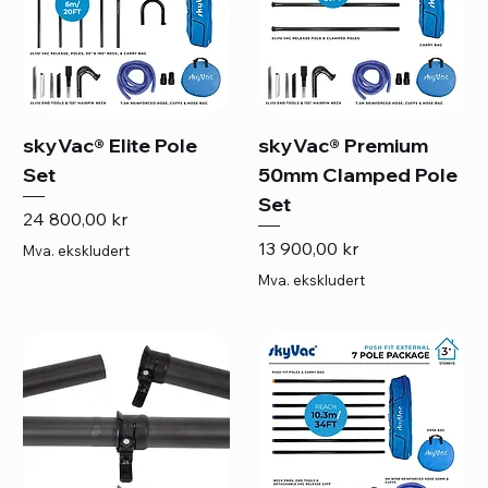
skyVac® Elite Pole
skyVac® Premium
Set
50mm Clamped Pole
Set
Pris
24 800,00 kr
Pris
13 900,00 kr
Mva. ekskludert
Mva. ekskludert