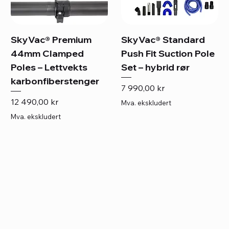
SkyVac® Premium
SkyVac® Standard
44mm Clamped
Push Fit Suction Pole
Poles – Lettvekts
Set – hybrid rør
karbonfiberstenger
Pris
7 990,00 kr
Pris
12 490,00 kr
Mva. ekskludert
Mva. ekskludert