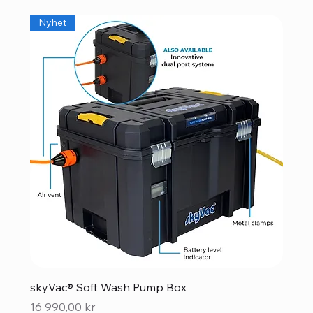
Nyhet
skyVac® Soft Wash Pump Box
Pris
16 990,00 kr