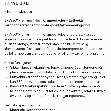
Pris
12 490,00 kr
Mva. ekskludert
SkyVac® Premium 44mm Clamped Poles – Lettvekts
karbonfiberstenger for profesjonell takrennerengjøring
SkyVac® Premium 44mm Clamped Poles er et førsteklasses
sugeslangesystem designet for å oppgradere ditt eksisterende
push-fit stangsystem til et mer stabilt og brukervennlig
klampsystem. Disse karbonfiber-hybridstengene er både sterke
og lette, noe som gjør dem ideelle for effektiv takrennerengjøring.
Nøkkelfunksjoner
Sikker klampemekanisme
: Toppklampene låser stengene på
plass, noe som gir økt stabilitet og kontroll under rengjøring.
Lettvekts karbonfiber-hybrid
: Hver 1,5 meter lange stang veier
kun 330 gram, noe som reduserer belastningen under bruk.
Komplett tilbehørspakke
: Inkluderer SkyVacs patenterte Vac
Release Conversion Cuff for enkel sugekontroll, samt et utvalg
av verktøy og holdere for ulike rengjøringsbehov.
Tekniske spesifikasjoner
Materiale
: Karbonfiber-hybrid