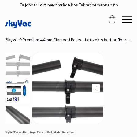
Ta jobber i ditt nærområde hos
Takrennemannen.no
SkyVac® Premium 44mm Clamped Poles – Lettvekts karbonfiberstenger
SkyVac® Premium 44mm Clamped Poles – Lettvekts karbonfiberstenger