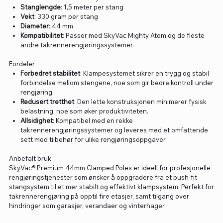
Stanglengde
: 1,5 meter per stang
Vekt
: 330 gram per stang
Diameter
: 44 mm
Kompatibilitet
: Passer med SkyVac Mighty Atom og de fleste
andre takrennerengjøringssystemer.
Fordeler
Forbedret stabilitet
: Klampesystemet sikrer en trygg og stabil
forbindelse mellom stengene, noe som gir bedre kontroll under
rengjøring.
Redusert tretthet
: Den lette konstruksjonen minimerer fysisk
belastning, noe som øker produktiviteten.
Allsidighet
: Kompatibel med en rekke
takrennerengjøringssystemer og leveres med et omfattende
sett med tilbehør for ulike rengjøringsoppgaver.
Anbefalt bruk
SkyVac® Premium 44mm Clamped Poles er ideell for profesjonelle
rengjøringstjenester som ønsker å oppgradere fra et push-fit
stangsystem til et mer stabilt og effektivt klampsystem. Perfekt for
takrennerengjøring på opptil fire etasjer, samt tilgang over
hindringer som garasjer, verandaer og vinterhager.