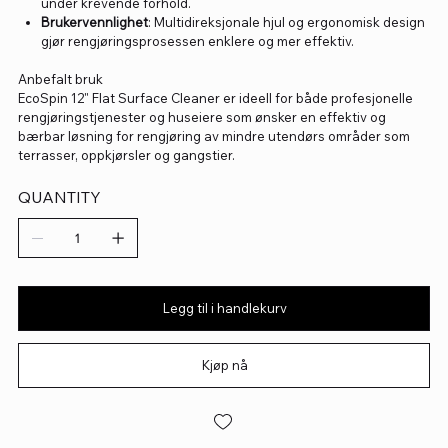
under krevende forhold.
Brukervennlighet
: Multidireksjonale hjul og ergonomisk design
gjør rengjøringsprosessen enklere og mer effektiv.
Anbefalt bruk
EcoSpin 12" Flat Surface Cleaner er ideell for både profesjonelle
rengjøringstjenester og huseiere som ønsker en effektiv og
bærbar løsning for rengjøring av mindre utendørs områder som
terrasser, oppkjørsler og gangstier.
QUANTITY
Legg til i handlekurv
Kjøp nå