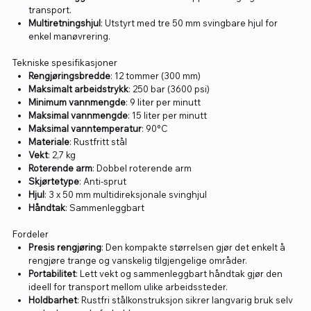
transport.
Multiretningshjul
: Utstyrt med tre 50 mm svingbare hjul for
enkel manøvrering.
Tekniske spesifikasjoner
Rengjøringsbredde
: 12 tommer (300 mm)
Maksimalt arbeidstrykk
: 250 bar (3600 psi)
Minimum vannmengde
: 9 liter per minutt
Maksimal vannmengde
: 15 liter per minutt
Maksimal vanntemperatur
: 90°C
Materiale
: Rustfritt stål
Vekt
: 2,7 kg
Roterende arm
: Dobbel roterende arm
Skjørtetype
: Anti-sprut
Hjul
: 3 x 50 mm multidireksjonale svinghjul
Håndtak
: Sammenleggbart
Fordeler
Presis rengjøring
: Den kompakte størrelsen gjør det enkelt å
rengjøre trange og vanskelig tilgjengelige områder.
Portabilitet
: Lett vekt og sammenleggbart håndtak gjør den
ideell for transport mellom ulike arbeidssteder.
Holdbarhet
: Rustfri stålkonstruksjon sikrer langvarig bruk selv