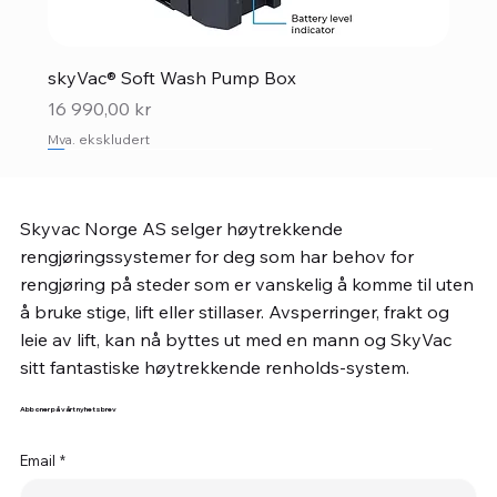
skyVac® Soft Wash Pump Box
Pris
16 990,00 kr
Mva. ekskludert
Nyhet forhåndsbestilling
Skyvac Norge AS selger høytrekkende
rengjøringssystemer for deg som har behov for
rengjøring på steder som er vanskelig å komme til uten
å bruke stige, lift eller stillaser. Avsperringer, frakt og
leie av lift, kan nå byttes ut med en mann og SkyVac
sitt fantastiske høytrekkende renholds-system.
Abboner på vårt nyhetsbrev
Email
*