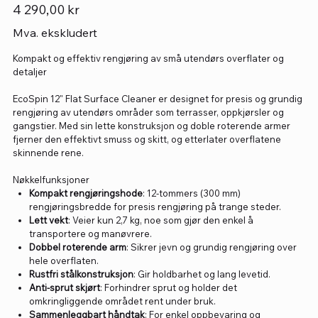
Pris
4 290,00 kr
Mva. ekskludert
Kompakt og effektiv rengjøring av små utendørs overflater og
detaljer
EcoSpin 12" Flat Surface Cleaner er designet for presis og grundig
rengjøring av utendørs områder som terrasser, oppkjørsler og
gangstier. Med sin lette konstruksjon og doble roterende armer
fjerner den effektivt smuss og skitt, og etterlater overflatene
skinnende rene.
Nøkkelfunksjoner
Kompakt rengjøringshode
: 12-tommers (300 mm)
rengjøringsbredde for presis rengjøring på trange steder.
Lett vekt
: Veier kun 2,7 kg, noe som gjør den enkel å
transportere og manøvrere.
Dobbel roterende arm
: Sikrer jevn og grundig rengjøring over
hele overflaten.
Rustfri stålkonstruksjon
: Gir holdbarhet og lang levetid.
Anti-sprut skjørt
: Forhindrer sprut og holder det
omkringliggende området rent under bruk.
Sammenleggbart håndtak
: For enkel oppbevaring og