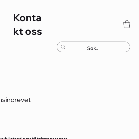
Konta
kt oss
nsindrevet