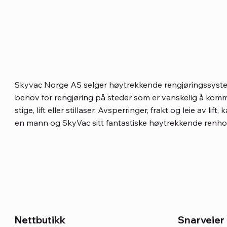
Skyvac Norge AS selger høytrekkende rengjøringssyste
behov for rengjøring på steder som er vanskelig å komme
stige, lift eller stillaser. Avsperringer, frakt og leie av lif
Hurtigvisning
Hurtigvisning
Hurtigvisning
Gum Ranger Lite – Bærbart
skyVac® Internal Pole Set
skyVac® Commercial 75 Plus Trolley
Gum Ranger
skyVac® El
skyVac® Mi
en mann og SkyVac sitt fantastiske høytrekkende renho
Tyggisfjerningssystem
Tyggisfjer
Pris
Pris
Pris
Pris
16 500,00 kr
6 800,00 kr
24 800,00 
490,00 kr
Pris
Pris
47 500,00 kr
64 800,00 
Mva. ekskludert
Mva. ekskludert
Mva. eksklude
Mva. eksklude
Mva. ekskludert
Mva. eksklude
Snarveier
Nettbutikk