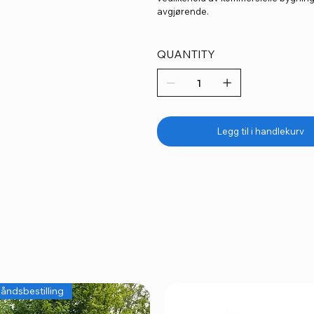
avgjørende.
QUANTITY
Legg til i handlekurv
åndsbestilling