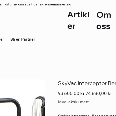
er i ditt nærområde hos
Takrennemannen.no
Artikl
Om
er
oss
ler
Bli en Partner
SkyVac Interceptor Be
Originalpris
Salgspris
93 600,00 kr
74 880,00 kr
Mva. ekskludert