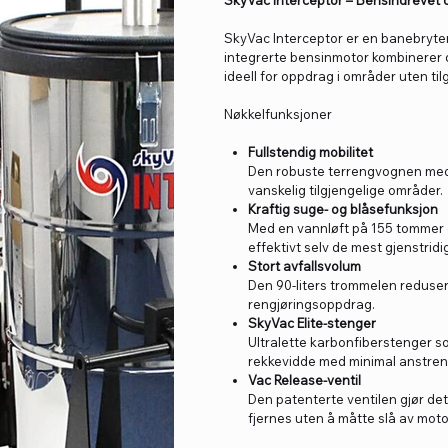
SkyVac Interceptor – Bensindrevet o
SkyVac Interceptor er en banebryten
integrerte bensinmotor kombinerer 
ideell for oppdrag i områder uten tilg
Nøkkelfunksjoner
Fullstendig mobilitet
Den robuste terrengvognen med m
vanskelig tilgjengelige områder.
Kraftig suge- og blåsefunksjon
Med en vannløft på 155 tommer o
effektivt selv de mest gjenstridi
Stort avfallsvolum
Den 90-liters trommelen reduser
rengjøringsoppdrag.
SkyVac Elite-stenger
Ultralette karbonfiberstenger s
rekkevidde med minimal anstreng
Vac Release-ventil
Den patenterte ventilen gjør det
fjernes uten å måtte slå av moto