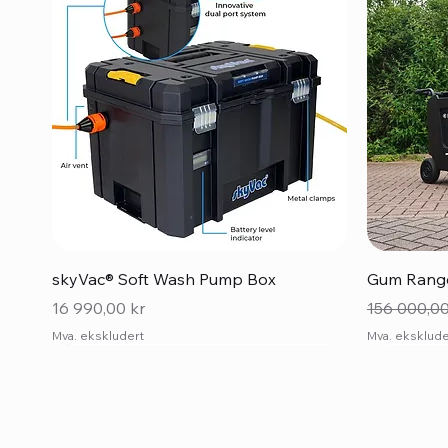
Hurtigvisning
skyVac® Soft Wash Pump Box
Gum Range
Pris
Vanlig pris
16 990,00 kr
156 000,00
Mva. ekskludert
Mva. eksklude