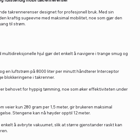
g fullstendig mobil takrennerenser
de takrennerenser designet for profesjonell bruk. Med sin
den kraftig sugeevne med maksimal mobilitet, noe som gjør den
ang til strøm.
ultidireksjonelle hjul gjør det enkelt å navigere i trange smug og
g en luftstrøm på 8000 liter per minutt håndterer Interceptor
ge blokkeringene i takrenner.
er behovet for hyppig tømming, noe som øker effektiviteten under
om veier kun 280 gram per 1,5 meter, gir brukeren maksimal
else. Stengene kan nå høyder opptil 12 meter.
 enkelt å avbryte vakuumet, slik at større gjenstander raskt kan
ren.