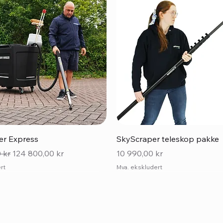
Hurtigvisning
Hurtigvisning
r Express
SkyScraper teleskop pakke
Salgspris
Pris
 kr
124 800,00 kr
10 990,00 kr
rt
Mva. ekskludert