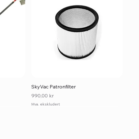
Hurtigvisning
SkyVac Patronfilter
Pris
990,00 kr
Mva. ekskludert