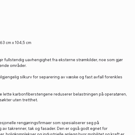
 63 cm x 104,5 cm
r fullstendig uavhengighet fra eksterne strømkilder, noe som gjør
ggende områder.
lgjengelig silkurv for separering av væske og fast avfall forenkles
 lette karbonfiberstengene reduserer belastningen på operatøren,
søkter uten tretthet.
fesjonelle rengjøringsfirmaer som spesialiserer seg på
g av takrenner, tak og fasader. Den er også godt egnet for
r, boligkomplekser og industrielle anlegg hvor mobilitet og kraft er