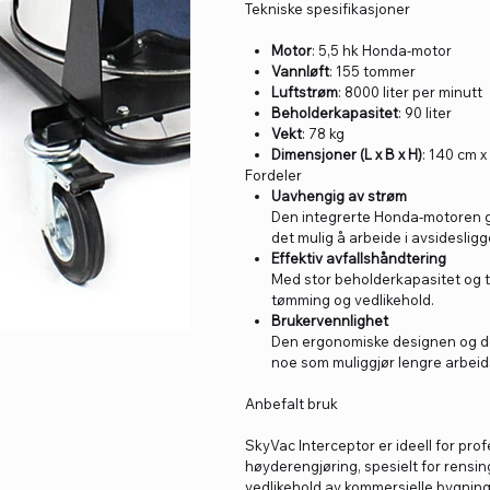
Tekniske spesifikasjoner
Motor
: 5,5 hk Honda-motor
Vannløft
: 155 tommer
Luftstrøm
: 8000 liter per minutt
Beholderkapasitet
: 90 liter
Vekt
: 78 kg
Dimensjoner (L x B x H)
: 140 cm x
Fordeler
Uavhengig av strøm
Den integrerte Honda-motoren gi
det mulig å arbeide i avsidesli
Effektiv avfallshåndtering
Med stor beholderkapasitet og ti
tømming og vedlikehold.
Brukervennlighet
Den ergonomiske designen og de
noe som muliggjør lengre arbeid
Anbefalt bruk
SkyVac Interceptor er ideell for pro
høyderengjøring, spesielt for rensin
vedlikehold av kommersielle bygninge