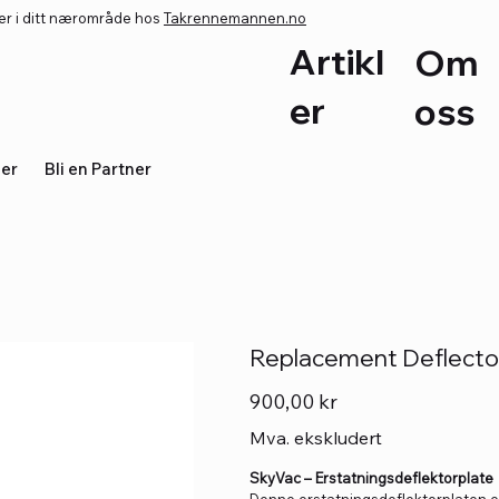
er i ditt nærområde hos
Takrennemannen.no
Artikl
Om
er
oss
ler
Bli en Partner
Replacement Deflector
Pris
900,00 kr
Mva. ekskludert
SkyVac – Erstatningsdeflektorplate