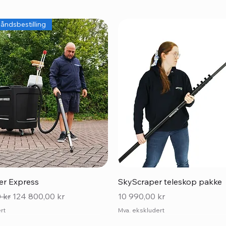
åndsbestilling
Hurtigvisning
Hurtigvisning
r Express
SkyScraper teleskop pakke
Salgspris
Pris
 kr
124 800,00 kr
10 990,00 kr
rt
Mva. ekskludert