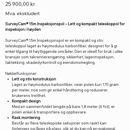
Pris
25 900,00 kr
Mva. ekskludert
SurveyCam® 15m Inspeksjonspol – Lett og kompakt teleskoppol for
inspeksjon i høyden
SurveyCam® 15m Inspeksjonspol er en kompakt og stiv
teleskoppol laget av høymodulus karbonfiber, designet for å gi
enkel tilgang til høytliggende områder. Den er ideell for bruk i ulike
bransjer som takrennerengjøring, sikkerhet, lagerinspeksjon,
taktekking, skadedyrkontroll og eiendomsmegling.
Nøkkelfunksjoner
Lett og stiv konstruksjon
Laget av høymodulus karbonfiber, veier polen kun 170 gram
per meter, noe som gir enkel håndtering og reduserer
brukerens tretthet.
Kompakt design
Med en sammenfoldet lengde på bare 1,8 meter (6 fot), er
polen enkel å transportere og oppbevare.
Rask montering
Består av flere teleskopiske seksjoner som raskt kan
forlenges og låses på plass, slik at du kan nå en maksimal