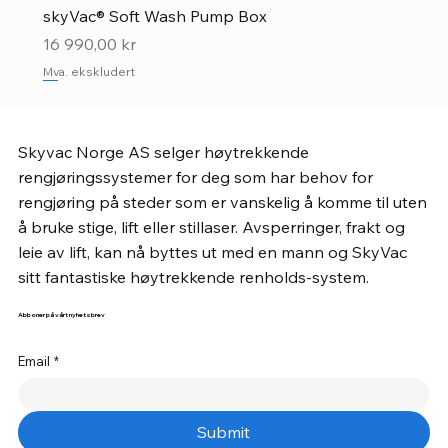
skyVac® Soft Wash Pump Box
Pris
16 990,00 kr
Mva. ekskludert
Nyhet forhåndsbestilling
Skyvac Norge AS selger høytrekkende
rengjøringssystemer for deg som har behov for
rengjøring på steder som er vanskelig å komme til uten
å bruke stige, lift eller stillaser. Avsperringer, frakt og
leie av lift, kan nå byttes ut med en mann og SkyVac
sitt fantastiske høytrekkende renholds-system.
Abboner på vårt nyhetsbrev
Email
*
Submit