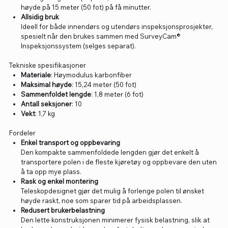
høyde på 15 meter (50 fot) på få minutter.
Allsidig bruk
Ideell for både innendørs og utendørs inspeksjonsprosjekter,
spesielt når den brukes sammen med SurveyCam®
Inspeksjonssystem (selges separat).
Tekniske spesifikasjoner
Materiale
: Høymodulus karbonfiber
Maksimal høyde
: 15,24 meter (50 fot)
Sammenfoldet lengde
: 1,8 meter (6 fot)
Antall seksjoner
: 10
Vekt
: 1,7 kg
Fordeler
Enkel transport og oppbevaring
Den kompakte sammenfoldede lengden gjør det enkelt å
transportere polen i de fleste kjøretøy og oppbevare den uten
å ta opp mye plass.
Rask og enkel montering
Teleskopdesignet gjør det mulig å forlenge polen til ønsket
høyde raskt, noe som sparer tid på arbeidsplassen.
Redusert brukerbelastning
Den lette konstruksjonen minimerer fysisk belastning, slik at