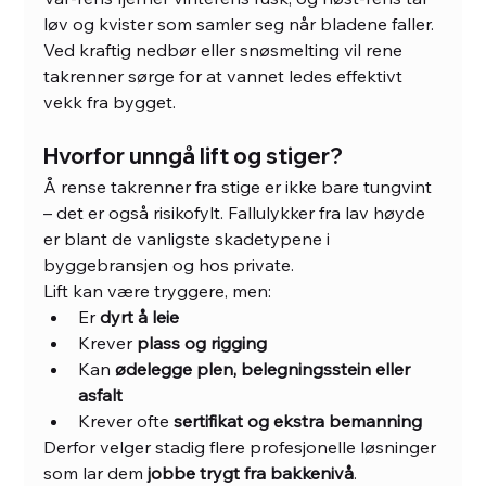
løv og kvister som samler seg når bladene faller. 
Ved kraftig nedbør eller snøsmelting vil rene 
takrenner sørge for at vannet ledes effektivt 
vekk fra bygget.
Hvorfor unngå lift og stiger?
Å rense takrenner fra stige er ikke bare tungvint 
– det er også risikofylt. Fallulykker fra lav høyde 
er blant de vanligste skadetypene i 
byggebransjen og hos private.
Lift kan være tryggere, men:
Er 
dyrt å leie
Krever 
plass og rigging
Kan 
ødelegge plen, belegningsstein eller 
asfalt
Krever ofte 
sertifikat og ekstra bemanning
Derfor velger stadig flere profesjonelle løsninger 
som lar dem 
jobbe trygt fra bakkenivå
.