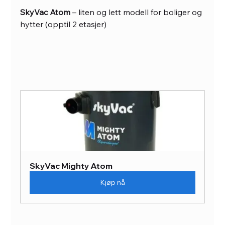
SkyVac Atom
 – liten og lett modell for boliger og 
hytter (opptil 2 etasjer)
SkyVac Mighty Atom
Kjøp nå