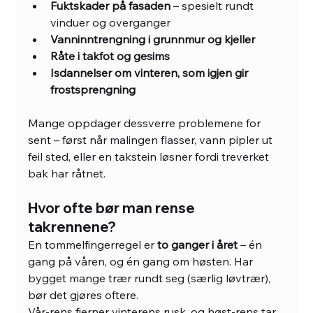
Fuktskader på fasaden
 – spesielt rundt 
vinduer og overganger
Vanninntrengning i grunnmur og kjeller
Råte i takfot og gesims
Isdannelser om vinteren, som igjen gir 
frostsprengning
Mange oppdager dessverre problemene for 
sent – først når malingen flasser, vann pipler ut 
feil sted, eller en takstein løsner fordi treverket 
bak har råtnet.
Hvor ofte bør man rense 
takrennene?
En tommelfingerregel er 
to ganger i året
 – én 
gang på våren, og én gang om høsten. Har 
bygget mange trær rundt seg (særlig løvtrær), 
bør det gjøres oftere.
Vår-rens fjerner vinterens rusk, og høst-rens tar 