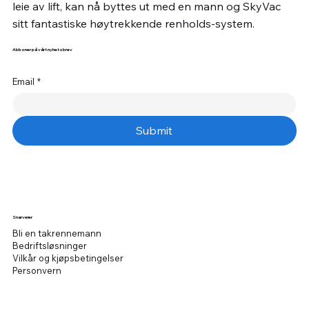
leie av lift, kan nå byttes ut med en mann og SkyVac
sitt fantastiske høytrekkende renholds-system.
Abboner på vårt nyhetsbrev
Email
*
Submit
Snarveier
Bli en takrennemann
Bedriftsløsninger
Vilkår og kjøpsbetingelser
Personvern