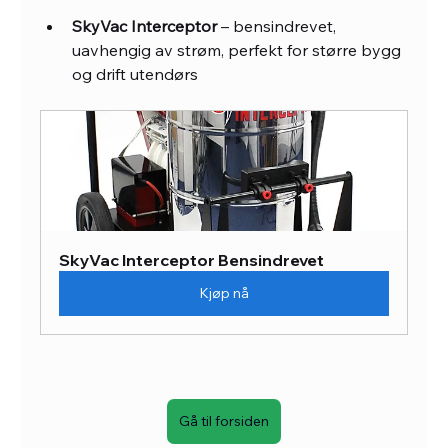
SkyVac Interceptor
 – bensindrevet, 
uavhengig av strøm, perfekt for større bygg 
og drift utendørs
SkyVac Interceptor Bensindrevet
Kjøp nå
Gå til forsiden