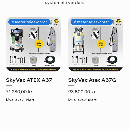
systemet i verden.
6 meter teleskoprør
6 meter teleskoprør
SkyVac ATEX A37
SkyVac Atex A37G
Pris
Pris
71 280,00 kr
93 800,00 kr
Mva. ekskludert
Mva. ekskludert