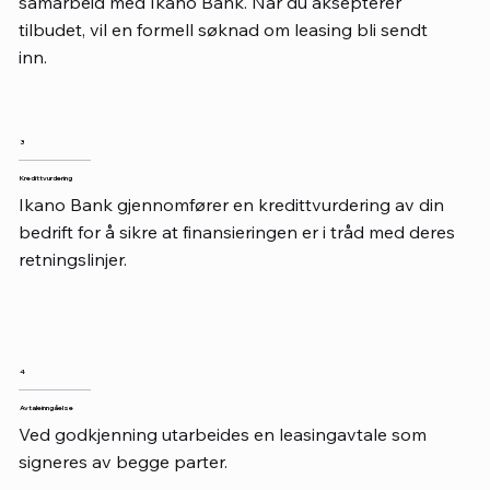
samarbeid med Ikano Bank. Når du aksepterer
tilbudet, vil en formell søknad om leasing bli sendt
inn.
3
Kredittvurdering
Ikano Bank gjennomfører en kredittvurdering av din
bedrift for å sikre at finansieringen er i tråd med deres
retningslinjer.
4
Avtaleinngåelse
Ved godkjenning utarbeides en leasingavtale som
signeres av begge parter.