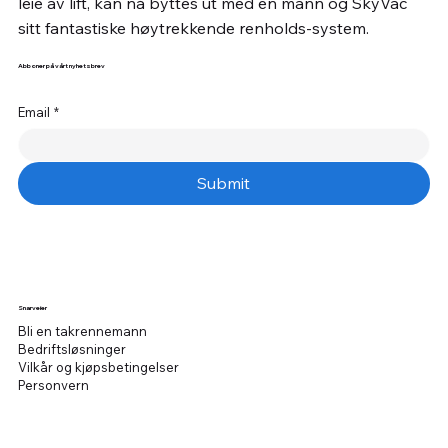
leie av lift, kan nå byttes ut med en mann og SkyVac
sitt fantastiske høytrekkende renholds-system.
Abboner på vårt nyhetsbrev
Email
*
Submit
Snarveier
Bli en takrennemann
Bedriftsløsninger
Vilkår og kjøpsbetingelser
Personvern